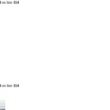
l
on line
114
l
on line
114