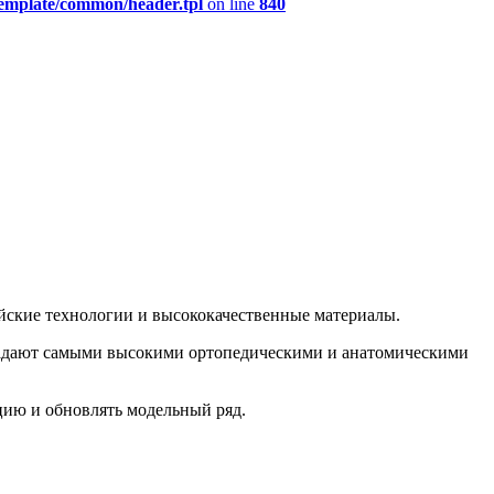
template/common/header.tpl
on line
840
пейские технологии и высококачественные материалы.
бладают самыми высокими ортопедическими и анатомическими
цию и обновлять модельный ряд.