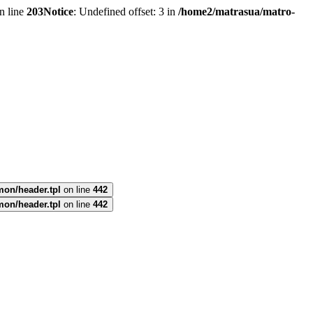
n line
203
Notice
: Undefined offset: 3 in
/home2/matrasua/matro-
mon/header.tpl
on line
442
mon/header.tpl
on line
442