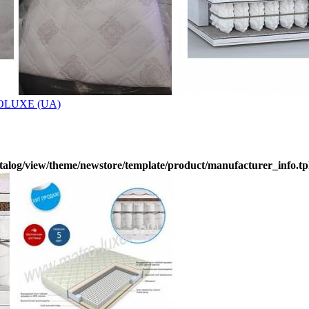
OLUXE (UA)
alog/view/theme/newstore/template/product/manufacturer_info.tp