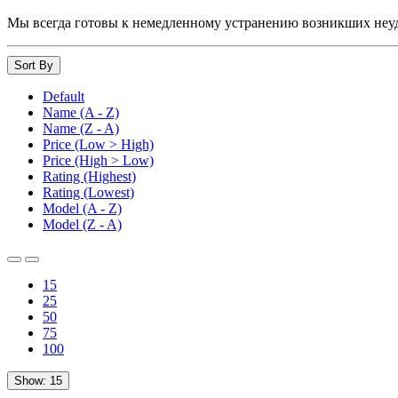
Мы всегда готовы к немедленному устранению возникших неуд
Sort By
Default
Name (A - Z)
Name (Z - A)
Price (Low > High)
Price (High > Low)
Rating (Highest)
Rating (Lowest)
Model (A - Z)
Model (Z - A)
15
25
50
75
100
Show:
15