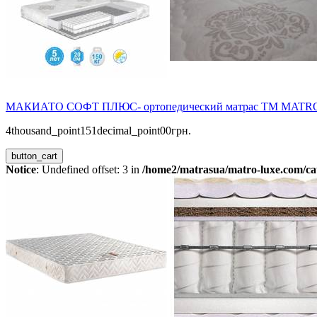
МАКИАТО СОФТ ПЛЮС- ортопедический матрас ТМ MATR
4thousand_point151decimal_point00грн.
button_cart
Notice
: Undefined offset: 3 in
/home2/matrasua/matro-luxe.com/cat