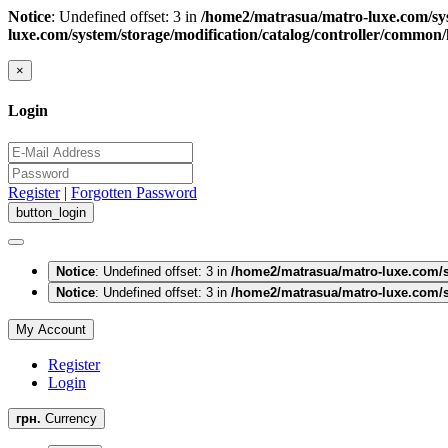
Notice
: Undefined offset: 3 in
/home2/matrasua/matro-luxe.com/sys
luxe.com/system/storage/modification/catalog/controller/common
×
Login
Register
|
Forgotten Password
Notice
: Undefined offset: 3 in
/home2/matrasua/matro-luxe.com/s
Notice
: Undefined offset: 3 in
/home2/matrasua/matro-luxe.com/s
My Account
Register
Login
грн.
Currency