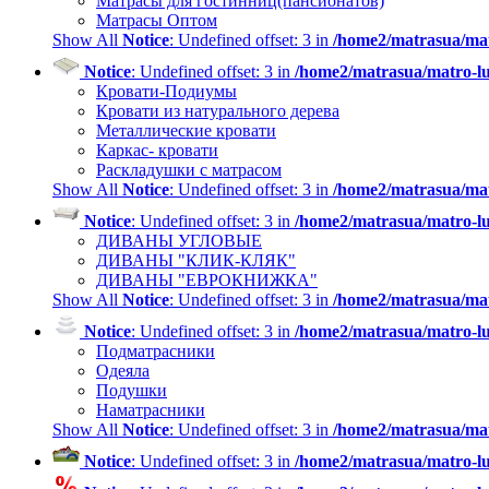
Матрасы для гостинниц(пансионатов)
Матрасы Оптом
Show All
Notice
: Undefined offset: 3 in
/home2/matrasua/mat
Notice
: Undefined offset: 3 in
/home2/matrasua/matro-lu
Кровати-Подиумы
Кровати из натурального дерева
Металлические кровати
Каркас- кровати
Раскладушки с матрасом
Show All
Notice
: Undefined offset: 3 in
/home2/matrasua/mat
Notice
: Undefined offset: 3 in
/home2/matrasua/matro-lu
ДИВАНЫ УГЛОВЫЕ
ДИВАНЫ "КЛИК-КЛЯК"
ДИВАНЫ "ЕВРОКНИЖКА"
Show All
Notice
: Undefined offset: 3 in
/home2/matrasua/mat
Notice
: Undefined offset: 3 in
/home2/matrasua/matro-lu
Подматрасники
Одеяла
Подушки
Наматрасники
Show All
Notice
: Undefined offset: 3 in
/home2/matrasua/mat
Notice
: Undefined offset: 3 in
/home2/matrasua/matro-lu