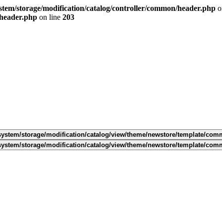
tem/storage/modification/catalog/controller/common/header.php
o
/header.php
on line
203
ystem/storage/modification/catalog/view/theme/newstore/template/com
ystem/storage/modification/catalog/view/theme/newstore/template/com