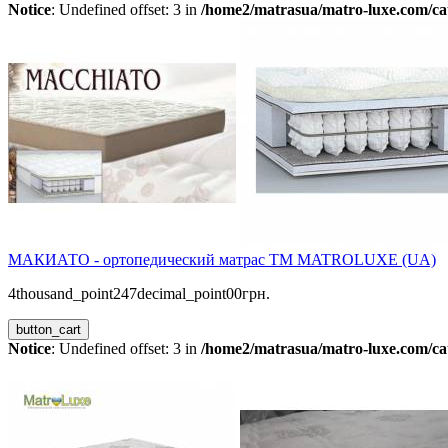
Notice
: Undefined offset: 3 in
/home2/matrasua/matro-luxe.com/cat
МАКИАТО - ортопедический матрас ТМ MATROLUXE (UA)
4thousand_point247decimal_point00грн.
button_cart
Notice
: Undefined offset: 3 in
/home2/matrasua/matro-luxe.com/cat