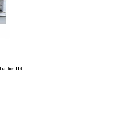
l
on line
114