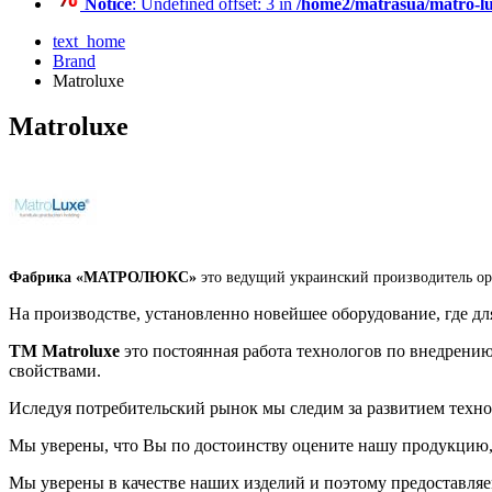
Notice
: Undefined offset: 3 in
/home2/matrasua/matro-lu
text_home
Brand
Matroluxe
Matroluxe
Фабрика «МАТРОЛЮКС»
это ведущий украинский производитель ор
На производстве, установленно новейшее оборудование, где дл
ТМ Matroluxe
это постоянная работа технологов по внедрени
свойствами.
Иследуя потребительский рынок мы следим за развитием техно
Мы уверены, что Вы по достоинству оцените нашу продукцию,
Мы уверены в качестве наших изделий и поэтому предоставля