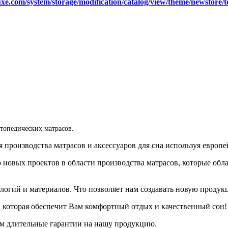
xe.com/system/storage/modification/catalog/view/theme/newstore/
топедических матрасов.
я производства матрасов и аксессуаров для сна используя евро
ю новых проектов в области производства матрасов, которые о
логий и материалов. Что позволяет нам создавать новую продук
 которая обеспечит Вам комфортный отдых и качественный сон!
ем длительные гарантии на нашу продукцию.