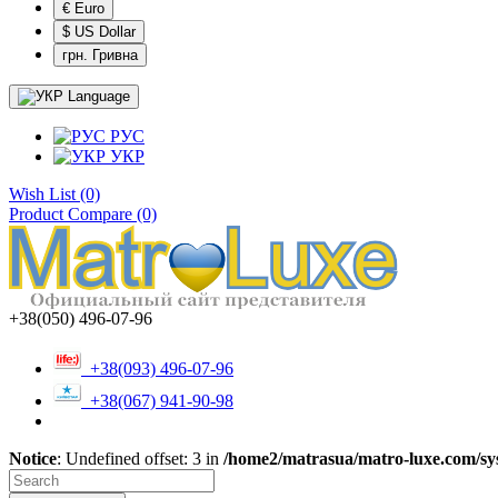
€ Euro
$ US Dollar
грн. Гривна
Language
РУС
УКР
Wish List (0)
Product Compare (0)
+38(050) 496-07-96
+38(093) 496-07-96
+38(067) 941-90-98
Notice
: Undefined offset: 3 in
/home2/matrasua/matro-luxe.com/sys