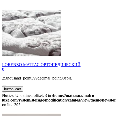
LORENZO МАТРАС ОРТОПЕДИЧЕСКИЙ
0
25thousand_point399decimal_point00грн.
button_cart
Notice
: Undefined offset: 3 in
/home2/matrasua/matro-
luxe.com/system/storage/modification/catalog/view/theme/newstor
on line
202