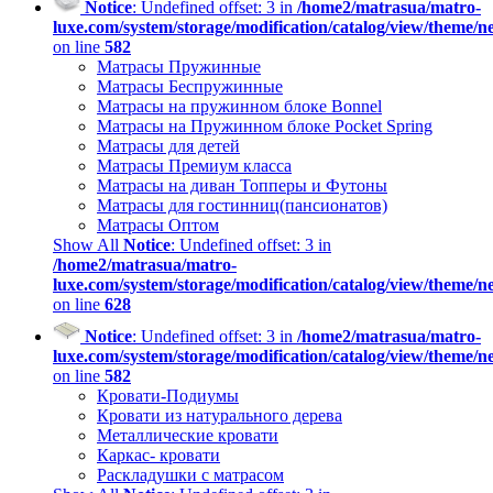
Notice
: Undefined offset: 3 in
/home2/matrasua/matro-
luxe.com/system/storage/modification/catalog/view/theme/
on line
582
Матрасы Пружинные
Матрасы Беспружинные
Матрасы на пружинном блоке Bonnel
Матрасы на Пружинном блоке Pocket Spring
Матрасы для детей
Матрасы Премиум класса
Матрасы на диван Топперы и Футоны
Матрасы для гостинниц(пансионатов)
Матрасы Оптом
Show All
Notice
: Undefined offset: 3 in
/home2/matrasua/matro-
luxe.com/system/storage/modification/catalog/view/theme/
on line
628
Notice
: Undefined offset: 3 in
/home2/matrasua/matro-
luxe.com/system/storage/modification/catalog/view/theme/
on line
582
Кровати-Подиумы
Кровати из натурального дерева
Металлические кровати
Каркас- кровати
Раскладушки с матрасом