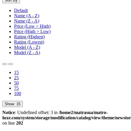
Sort By
Default
Name (A - Z)
Name (Z - A)
Price (Low > High)
Price (High > Low)
Rating (Highest)
Rating (Lowest)
Model (A - Z)
Model (Z - A)
15
25
50
75
100
Show:
15
Notice
: Undefined offset: 3 in
/home2/matrasua/matro-
luxe.com/system/storage/modification/catalog/view/theme/newstor
on line
202