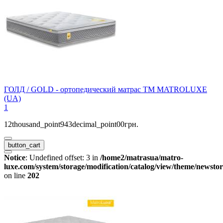
ГОЛД / GOLD - ортопедический матрас ТМ MATROLUXE
(UA)
1
12thousand_point943decimal_point00грн.
button_cart
Notice
: Undefined offset: 3 in
/home2/matrasua/matro-
luxe.com/system/storage/modification/catalog/view/theme/newstor
on line
202