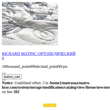
RICHARD МАТРАС ОРТОПЕДИЧЕСКИЙ
0
18thousand_point496decimal_point00грн.
button_cart
Notice
: Undefined offset: 3 in
/home2/matrasua/matro-
luxe.com/system/storage/modification/catalog/view/theme/newstor
on line
202