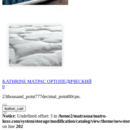
KATHRINE МАТРАС ОРТОПЕДИЧЕСКИЙ
0
23thousand_point777decimal_point00грн.
button_cart
Notice
: Undefined offset: 3 in
/home2/matrasua/matro-
luxe.com/system/storage/modification/catalog/view/theme/newstor
on line
202