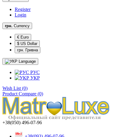
Register
Login
грн.
Currency
€ Euro
$ US Dollar
грн. Гривна
Language
РУС
УКР
Wish List (0)
Product Compare (0)
+38(050) 496-07-96
+38(093) 496-07-96