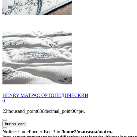
HENRY МАТРАС ОРТОПЕДИЧЕСКИЙ
0
22thousand_point036decimal_point00грн.
button_cart
Notice
: Undefined offset: 3 in
/home2/matrasua/matro-