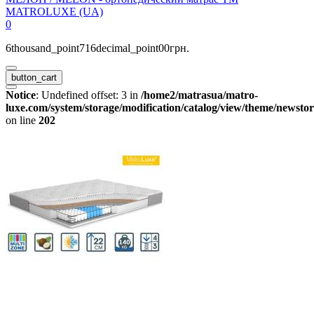
MATROLUXE (UA)
0
6thousand_point716decimal_point00грн.
button_cart
Notice
: Undefined offset: 3 in
/home2/matrasua/matro-
luxe.com/system/storage/modification/catalog/view/theme/newstor
on line
202