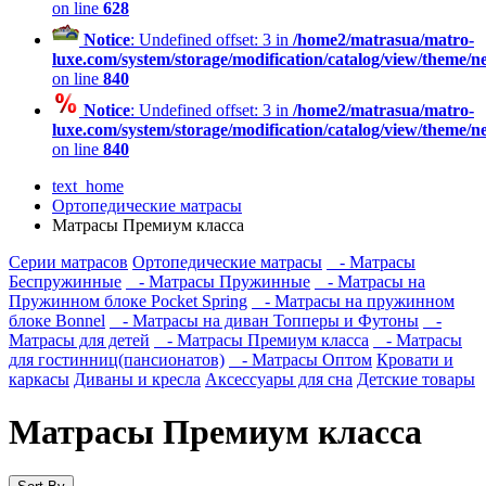
on line
628
Notice
: Undefined offset: 3 in
/home2/matrasua/matro-
luxe.com/system/storage/modification/catalog/view/theme/
on line
840
Notice
: Undefined offset: 3 in
/home2/matrasua/matro-
luxe.com/system/storage/modification/catalog/view/theme/
on line
840
text_home
Ортопедические матрасы
Матрасы Премиум класса
Серии матрасов
Ортопедические матрасы
- Матрасы
Беспружинные
- Матрасы Пружинные
- Матрасы на
Пружинном блоке Pocket Spring
- Матрасы на пружинном
блоке Bonnel
- Матрасы на диван Топперы и Футоны
-
Матрасы для детей
- Матрасы Премиум класса
- Матрасы
для гостинниц(пансионатов)
- Матрасы Оптом
Кровати и
каркасы
Диваны и кресла
Аксессуары для сна
Детские товары
Матрасы Премиум класса