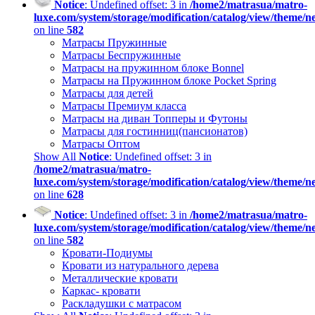
Notice
: Undefined offset: 3 in
/home2/matrasua/matro-
luxe.com/system/storage/modification/catalog/view/theme/
on line
582
Матрасы Пружинные
Матрасы Беспружинные
Матрасы на пружинном блоке Bonnel
Матрасы на Пружинном блоке Pocket Spring
Матрасы для детей
Матрасы Премиум класса
Матрасы на диван Топперы и Футоны
Матрасы для гостинниц(пансионатов)
Матрасы Оптом
Show All
Notice
: Undefined offset: 3 in
/home2/matrasua/matro-
luxe.com/system/storage/modification/catalog/view/theme/
on line
628
Notice
: Undefined offset: 3 in
/home2/matrasua/matro-
luxe.com/system/storage/modification/catalog/view/theme/
on line
582
Кровати-Подиумы
Кровати из натурального дерева
Металлические кровати
Каркас- кровати
Раскладушки с матрасом