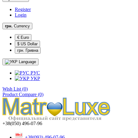
Register
Login
грн.
Currency
€ Euro
$ US Dollar
грн. Гривна
Language
РУС
УКР
Wish List (0)
Product Compare (0)
+38(050) 496-07-96
+38(093) 496-07-96