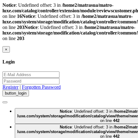
Notice
: Undefined offset: 3 in
/home2/matrasua/matro-
luxe.com/catalog/controller/extension/module/reviewscustomer.p
on line
16
Notice
: Undefined offset: 3 in
/home2/matrasua/matro-
luxe.com/system/storage/modification/catalog/controller/common
on line
203
Notice
: Undefined offset: 3 in
/home2/matrasua/matro-
luxe.com/system/storage/modification/catalog/controller/common
on line
203
×
Login
Register
|
Forgotten Password
Notice
: Undefined offset: 3 in
/home2/matr
luxe.com/system/storage/modification/catalog/view/theme/new
on line
442
Notice
: Undefined offset: 3 in
/home2/matr
luxe.com/system/storage/modification/catalog/view/theme/new
on line
442