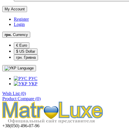
My Account
Register
Login
грн.
Currency
€ Euro
$ US Dollar
грн. Гривна
Language
РУС
УКР
Wish List (0)
Product Compare (0)
+38(050) 496-07-96