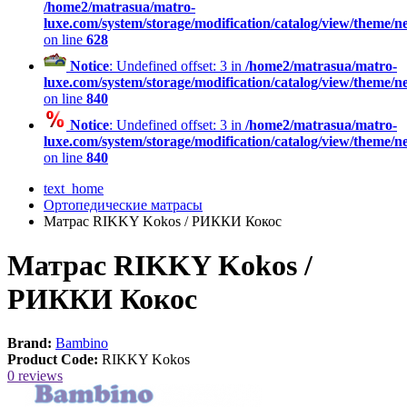
/home2/matrasua/matro-
luxe.com/system/storage/modification/catalog/view/theme/
on line
628
Notice
: Undefined offset: 3 in
/home2/matrasua/matro-
luxe.com/system/storage/modification/catalog/view/theme/
on line
840
Notice
: Undefined offset: 3 in
/home2/matrasua/matro-
luxe.com/system/storage/modification/catalog/view/theme/
on line
840
text_home
Ортопедические матрасы
Матрас RIKKY Kokos / РИККИ Кокос
Матрас RIKKY Kokos /
РИККИ Кокос
Brand:
Bambino
Product Code:
RIKKY Kokos
0 reviews