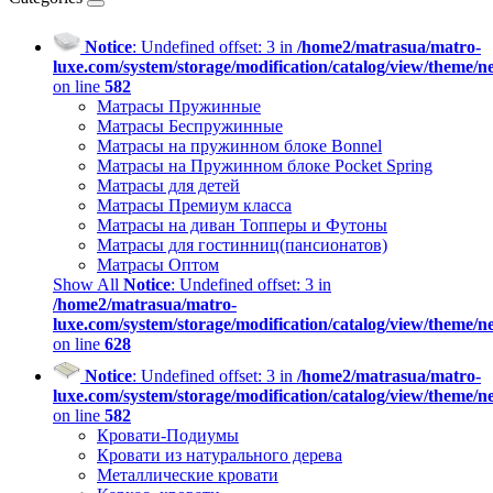
Notice
: Undefined offset: 3 in
/home2/matrasua/matro-
luxe.com/system/storage/modification/catalog/view/theme/
on line
582
Матрасы Пружинные
Матрасы Беспружинные
Матрасы на пружинном блоке Bonnel
Матрасы на Пружинном блоке Pocket Spring
Матрасы для детей
Матрасы Премиум класса
Матрасы на диван Топперы и Футоны
Матрасы для гостинниц(пансионатов)
Матрасы Оптом
Show All
Notice
: Undefined offset: 3 in
/home2/matrasua/matro-
luxe.com/system/storage/modification/catalog/view/theme/
on line
628
Notice
: Undefined offset: 3 in
/home2/matrasua/matro-
luxe.com/system/storage/modification/catalog/view/theme/
on line
582
Кровати-Подиумы
Кровати из натурального дерева
Металлические кровати