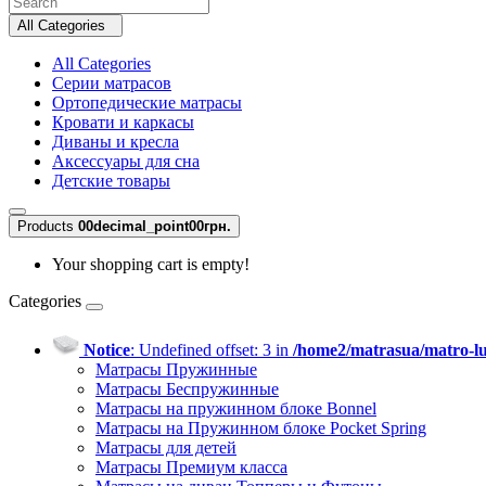
All Categories
All Categories
Серии матрасов
Ортопедические матрасы
Кровати и каркасы
Диваны и кресла
Аксессуары для сна
Детские товары
Products
0
0decimal_point00грн.
Your shopping cart is empty!
Categories
Notice
: Undefined offset: 3 in
/home2/matrasua/matro-lu
Матрасы Пружинные
Матрасы Беспружинные
Матрасы на пружинном блоке Bonnel
Матрасы на Пружинном блоке Pocket Spring
Матрасы для детей
Матрасы Премиум класса