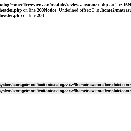
alog/controller/extension/module/reviewscustomer.php
on line
16
N
/header.php
on line
203
Notice
: Undefined offset: 3 in
/home2/matras
/header.php
on line
203
ystem/storage/modification/catalog/view/theme/newstore/template/com
ystem/storage/modification/catalog/view/theme/newstore/template/com