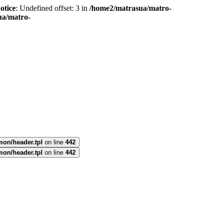
otice
: Undefined offset: 3 in
/home2/matrasua/matro-
ua/matro-
mon/header.tpl
on line
442
mon/header.tpl
on line
442