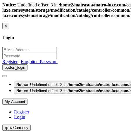
Notice
: Undefined offset: 3 in
/home2/matrasua/matro-luxe.com/cat
luxe.com/system/storage/modification/catalog/controller/common
luxe.com/system/storage/modification/catalog/controller/common
×
Login
Register
|
Forgotten Password
Notice
: Undefined offset: 3 in
/home2/matrasua/matro-luxe.com/s
Notice
: Undefined offset: 3 in
/home2/matrasua/matro-luxe.com/s
My Account
Register
Login
грн.
Currency