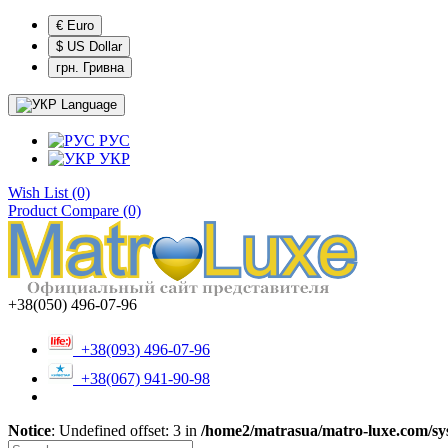
€ Euro
$ US Dollar
грн. Гривна
Language
РУС
УКР
Wish List (0)
Product Compare (0)
+38(050) 496-07-96
+38(093) 496-07-96
+38(067) 941-90-98
Notice
: Undefined offset: 3 in
/home2/matrasua/matro-luxe.com/sys