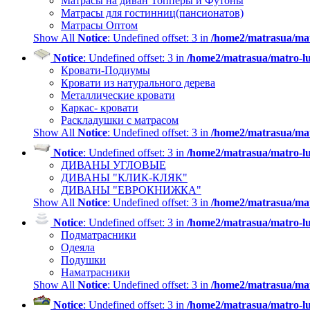
Матрасы на диван Топперы и Футоны
Матрасы для гостинниц(пансионатов)
Матрасы Оптом
Show All
Notice
: Undefined offset: 3 in
/home2/matrasua/mat
Notice
: Undefined offset: 3 in
/home2/matrasua/matro-lu
Кровати-Подиумы
Кровати из натурального дерева
Металлические кровати
Каркас- кровати
Раскладушки с матрасом
Show All
Notice
: Undefined offset: 3 in
/home2/matrasua/mat
Notice
: Undefined offset: 3 in
/home2/matrasua/matro-lu
ДИВАНЫ УГЛОВЫЕ
ДИВАНЫ "КЛИК-КЛЯК"
ДИВАНЫ "ЕВРОКНИЖКА"
Show All
Notice
: Undefined offset: 3 in
/home2/matrasua/mat
Notice
: Undefined offset: 3 in
/home2/matrasua/matro-lu
Подматрасники
Одеяла
Подушки
Наматрасники
Show All
Notice
: Undefined offset: 3 in
/home2/matrasua/mat
Notice
: Undefined offset: 3 in
/home2/matrasua/matro-lu