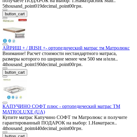
получаете ПОДАРОК на выбор: 1.Наматрасник Matr..
5thousand_point019decimal_point00грн.
button_cart
АЙРИШ + / IRISH +- ортопедический матрас тм Матролюкс
Внимание! Расчет стоимости нестандартного матраса,
размеры которого по ширине менее чем 500 мм и/или..
4thousand_point190decimal_point00грн.
button_cart
КАПУЧИНО СОФТ плюс - ортопедический матрас ТМ
MATROLUXE (UA)
Купите матрас Капучино СОФТ тм Матролюкс и получите
гарантированный ПОДАРОК на выбор: 1.Наматрасн..
4thousand_point440decimal_point00грн.
button_cart