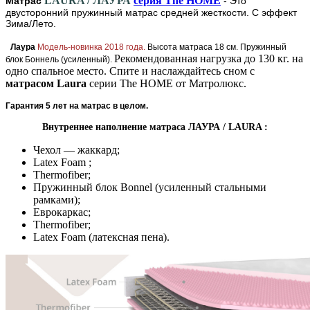
LAURA / ЛАУРА
серия The HOME
Матрас
- Это
двусторонний пружинный матрас средней жесткости. С эффект
Зима/Лето.
Лаура
Модель-новинка 2018 года.
Высота матраса 18 см. Пружинный
Рекомендованная нагрузка до 130 кг. на
блок Боннель (усиленный).
одно спальное место. Спите и наслаждайтесь сном с
матрасом Laura
серии The HOME от Матролюкс.
Гарантия 5 лет на матрас в целом.
Внутреннее наполнение матраса ЛАУРА / LAURA :
Чехол — жаккард;
Latex Foam ;
Thermofiber;
Пружинный блок Bonnel (усиленный стальными
рамками);
Еврокаркас;
Thermofiber;
Latex Foam (латексная пена).