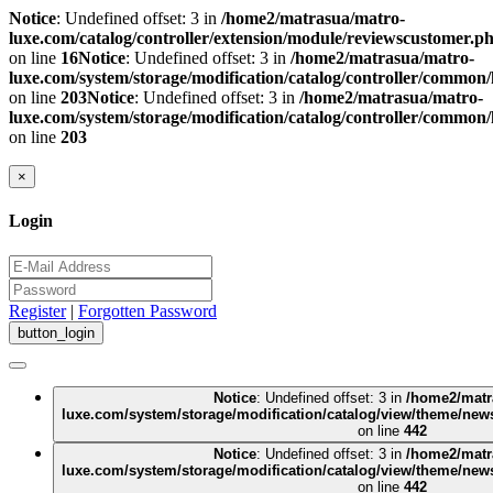
Notice
: Undefined offset: 3 in
/home2/matrasua/matro-
luxe.com/catalog/controller/extension/module/reviewscustomer.p
on line
16
Notice
: Undefined offset: 3 in
/home2/matrasua/matro-
luxe.com/system/storage/modification/catalog/controller/common
on line
203
Notice
: Undefined offset: 3 in
/home2/matrasua/matro-
luxe.com/system/storage/modification/catalog/controller/common
on line
203
×
Login
Register
|
Forgotten Password
Notice
: Undefined offset: 3 in
/home2/matr
luxe.com/system/storage/modification/catalog/view/theme/new
on line
442
Notice
: Undefined offset: 3 in
/home2/matr
luxe.com/system/storage/modification/catalog/view/theme/new
on line
442