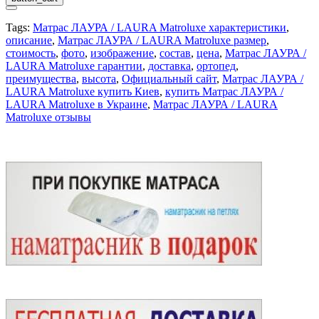
Tags:
Матрас ЛАУРА / LAURA Matroluxe характеристики
,
описание
,
Матрас ЛАУРА / LAURA Matroluxe размер
,
стоимость
,
фото
,
изображение
,
состав
,
цена
,
Матрас ЛАУРА /
LAURA Matroluxe гарантии
,
доставка
,
ортопед
,
преимущества
,
высота
,
Официальный сайт
,
Матрас ЛАУРА /
LAURA Matroluxe купить Киев
,
купить Матрас ЛАУРА /
LAURA Matroluxe в Украине
,
Матрас ЛАУРА / LAURA
Matroluxe отзывы