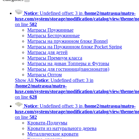
Notice
: Undefined offset: 3 in
/home2/matrasua/matro-
luxe.com/system/storage/modification/catalog/view/theme/
on line
582
Матрасы Пружинные
Матрасы Беспружинные
Матрасы на пружинном блоке Bonnel
Матрасы на Пружинном блоке Pocket Spring
Матрасы для детей
Матрасы Премиум класса
Матрасы на диван Топперы и Футоны
Матрасы для гостинниц(пансионатов)
Матрасы Оптом
Show All
Notice
: Undefined offset: 3 in
/home2/matrasua/matro-
luxe.com/system/storage/modification/catalog/view/theme/
on line
628
Notice
: Undefined offset: 3 in
/home2/matrasua/matro-
luxe.com/system/storage/modification/catalog/view/theme/
on line
582
Кровати-Подиумы
Кровати из натурального дерева
Металлические кровати