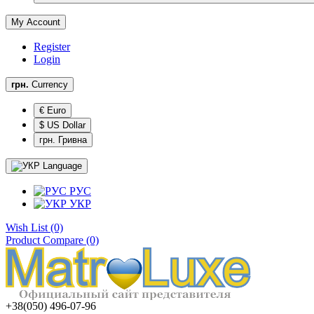
My Account
Register
Login
грн.
Currency
€ Euro
$ US Dollar
грн. Гривна
Language
РУС
УКР
Wish List (0)
Product Compare (0)
+38(050) 496-07-96