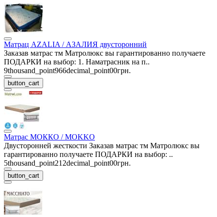
Матрац AZALIA / АЗАЛИЯ двусторонний
Заказав матрас тм Матролюкс вы гарантированно получаете
ПОДАРКИ на выбор: 1. Наматрасник на п..
9thousand_point966decimal_point00грн.
button_cart
Матрас МОККО / MOKKO
Двусторонней жесткости Заказав матрас тм Матролюкс вы
гарантированно получаете ПОДАРКИ на выбор: ..
5thousand_point212decimal_point00грн.
button_cart