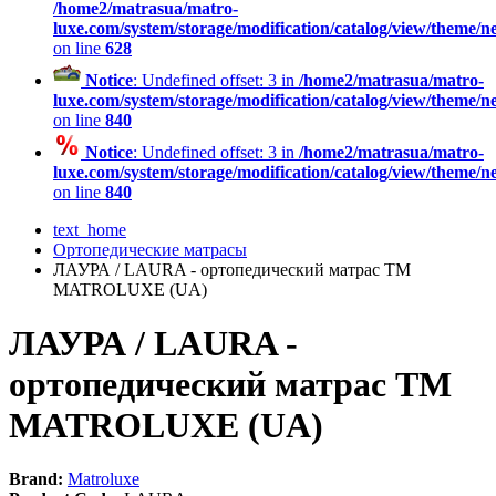
/home2/matrasua/matro-
luxe.com/system/storage/modification/catalog/view/theme/
on line
628
Notice
: Undefined offset: 3 in
/home2/matrasua/matro-
luxe.com/system/storage/modification/catalog/view/theme/
on line
840
Notice
: Undefined offset: 3 in
/home2/matrasua/matro-
luxe.com/system/storage/modification/catalog/view/theme/
on line
840
text_home
Ортопедические матрасы
ЛАУРА / LAURA - ортопедический матрас ТМ
MATROLUXE (UA)
ЛАУРА / LAURA -
ортопедический матрас ТМ
MATROLUXE (UA)
Brand:
Matroluxe