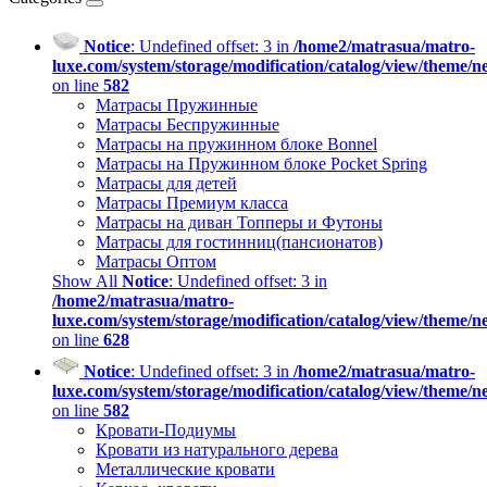
Notice
: Undefined offset: 3 in
/home2/matrasua/matro-
luxe.com/system/storage/modification/catalog/view/theme/
on line
582
Матрасы Пружинные
Матрасы Беспружинные
Матрасы на пружинном блоке Bonnel
Матрасы на Пружинном блоке Pocket Spring
Матрасы для детей
Матрасы Премиум класса
Матрасы на диван Топперы и Футоны
Матрасы для гостинниц(пансионатов)
Матрасы Оптом
Show All
Notice
: Undefined offset: 3 in
/home2/matrasua/matro-
luxe.com/system/storage/modification/catalog/view/theme/
on line
628
Notice
: Undefined offset: 3 in
/home2/matrasua/matro-
luxe.com/system/storage/modification/catalog/view/theme/
on line
582
Кровати-Подиумы
Кровати из натурального дерева
Металлические кровати