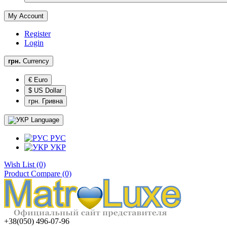
My Account
Register
Login
грн.
Currency
€ Euro
$ US Dollar
грн. Гривна
Language
РУС
УКР
Wish List (0)
Product Compare (0)
+38(050) 496-07-96