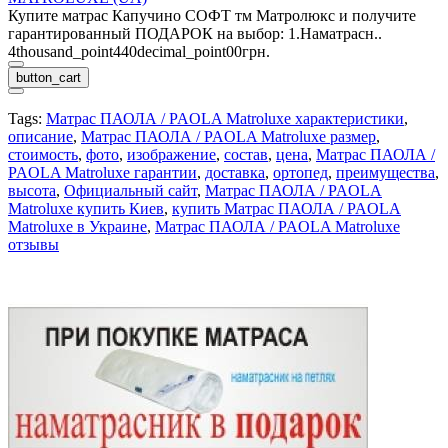
Купите матрас Капучино СОФТ тм Матролюкс и получите
гарантированный ПОДАРОК на выбор: 1.Наматрасн..
4thousand_point440decimal_point00грн.
button_cart
Tags:
Матрас ПАОЛА / PAOLA Matroluxe характеристики
,
описание
,
Матрас ПАОЛА / PAOLA Matroluxe размер
,
стоимость
,
фото
,
изображение
,
состав
,
цена
,
Матрас ПАОЛА /
PAOLA Matroluxe гарантии
,
доставка
,
ортопед
,
преимущества
,
высота
,
Официальный сайт
,
Матрас ПАОЛА / PAOLA
Matroluxe купить Киев
,
купить Матрас ПАОЛА / PAOLA
Matroluxe в Украине
,
Матрас ПАОЛА / PAOLA Matroluxe
отзывы