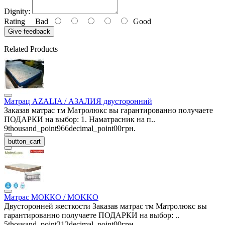
Dignity:
Rating
Bad
Good
Give feedback
Related Products
Матрац AZALIA / АЗАЛИЯ двусторонний
Заказав матрас тм Матролюкс вы гарантированно получаете
ПОДАРКИ на выбор: 1. Наматрасник на п..
9thousand_point966decimal_point00грн.
button_cart
Матрас МОККО / MOKKO
Двусторонней жесткости Заказав матрас тм Матролюкс вы
гарантированно получаете ПОДАРКИ на выбор: ..
5thousand_point212decimal_point00грн.