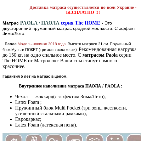
Доставка матраса осуществляется по всей Украине -
БЕСПЛАТНО !!!
PAOLA / ПАОЛА
серия The HOME
Матрас
- Это
двусторонний пружинный матрас средней жесткости. С эффект
Зима/Лето.
Паола
Модель-новинка 2018 года.
Высота матраса 21 см. Пружинный
Рекомендованная нагрузка
блок Мульти ПОКЕТ (три зоны жесткости).
до 150 кг. на одно спальное место. С
матрасом Paola
серии
The HOME от Матролюкс Ваши сны станут намного
красочнее.
Гарантия 5 лет на матрас в целом.
Внутреннее наполнение матраса ПАОЛА / PAOLA :
Чехол — жаккард(с эффектом Зима/Лето);
Latex Foam ;
Пружинный блок Multi Pocket (три зоны жесткости,
усиленный стальными рамками);
Еврокаркас;
Latex Foam (латексная пена).