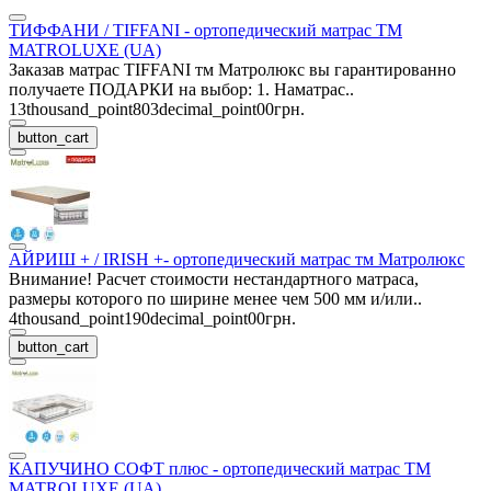
ТИФФАНИ / TIFFANI - ортопедический матрас ТМ
MATROLUXE (UA)
Заказав матрас TIFFANI тм Матролюкс вы гарантированно
получаете ПОДАРКИ на выбор: 1. Наматрас..
13thousand_point803decimal_point00грн.
button_cart
АЙРИШ + / IRISH +- ортопедический матрас тм Матролюкс
Внимание! Расчет стоимости нестандартного матраса,
размеры которого по ширине менее чем 500 мм и/или..
4thousand_point190decimal_point00грн.
button_cart
КАПУЧИНО СОФТ плюс - ортопедический матрас ТМ
MATROLUXE (UA)