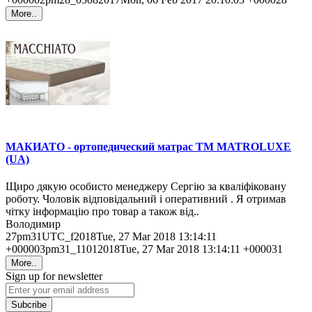
More..
МАКИАТО - ортопедический матрас ТМ MATROLUXE
(UA)
Щиро дякую особисто менеджеру Сергію за кваліфіковану
роботу. Чоловік відповідальний і оперативний . Я отримав
чітку інформацію про товар а також від..
Володимир
27pm31UTC_f2018Tue, 27 Mar 2018 13:14:11
+000003pm31_11012018Tue, 27 Mar 2018 13:14:11 +000031
More..
Sign up for newsletter
Subcribe