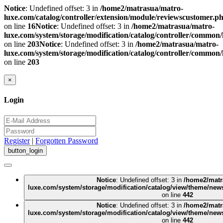
Notice
: Undefined offset: 3 in
/home2/matrasua/matro-
luxe.com/catalog/controller/extension/module/reviewscustomer.p
on line
16
Notice
: Undefined offset: 3 in
/home2/matrasua/matro-
luxe.com/system/storage/modification/catalog/controller/common
on line
203
Notice
: Undefined offset: 3 in
/home2/matrasua/matro-
luxe.com/system/storage/modification/catalog/controller/common
on line
203
×
Login
Register
|
Forgotten Password
Notice
: Undefined offset: 3 in
/home2/matr
luxe.com/system/storage/modification/catalog/view/theme/new
on line
442
Notice
: Undefined offset: 3 in
/home2/matr
luxe.com/system/storage/modification/catalog/view/theme/new
on line
442