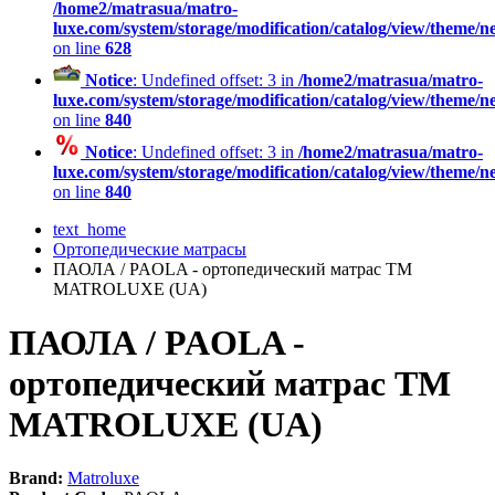
/home2/matrasua/matro-
luxe.com/system/storage/modification/catalog/view/theme/
on line
628
Notice
: Undefined offset: 3 in
/home2/matrasua/matro-
luxe.com/system/storage/modification/catalog/view/theme/
on line
840
Notice
: Undefined offset: 3 in
/home2/matrasua/matro-
luxe.com/system/storage/modification/catalog/view/theme/
on line
840
text_home
Ортопедические матрасы
ПАОЛА / PAOLA - ортопедический матрас ТМ
MATROLUXE (UA)
ПАОЛА / PAOLA -
ортопедический матрас ТМ
MATROLUXE (UA)
Brand:
Matroluxe