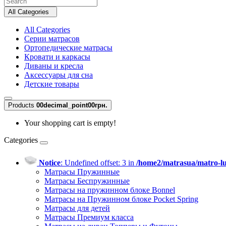
All Categories
All Categories
Серии матрасов
Ортопедические матрасы
Кровати и каркасы
Диваны и кресла
Аксессуары для сна
Детские товары
Products
0
0decimal_point00грн.
Your shopping cart is empty!
Categories
Notice
: Undefined offset: 3 in
/home2/matrasua/matro-lu
Матрасы Пружинные
Матрасы Беспружинные
Матрасы на пружинном блоке Bonnel
Матрасы на Пружинном блоке Pocket Spring
Матрасы для детей
Матрасы Премиум класса