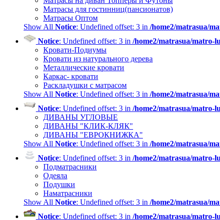
Матрасы на диван Топперы и Футоны
Матрасы для гостинниц(пансионатов)
Матрасы Оптом
Show All
Notice
: Undefined offset: 3 in
/home2/matrasua/mat
Notice
: Undefined offset: 3 in
/home2/matrasua/matro-lu
Кровати-Подиумы
Кровати из натурального дерева
Металлические кровати
Каркас- кровати
Раскладушки с матрасом
Show All
Notice
: Undefined offset: 3 in
/home2/matrasua/mat
Notice
: Undefined offset: 3 in
/home2/matrasua/matro-lu
ДИВАНЫ УГЛОВЫЕ
ДИВАНЫ "КЛИК-КЛЯК"
ДИВАНЫ "ЕВРОКНИЖКА"
Show All
Notice
: Undefined offset: 3 in
/home2/matrasua/mat
Notice
: Undefined offset: 3 in
/home2/matrasua/matro-lu
Подматрасники
Одеяла
Подушки
Наматрасники
Show All
Notice
: Undefined offset: 3 in
/home2/matrasua/mat
Notice
: Undefined offset: 3 in
/home2/matrasua/matro-lu