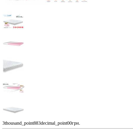
3thousand_point883decimal_point00грн.