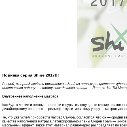
Новинка серия Shine 2017!!!
Весной, в период любви и романтики, одной из первых расцветает чудес
посетив его родину — страну восходящего солнца — Японию. Но ТМ Matro
Внутреннее наполнение матраса:
Как будто легкие и нежные лепестки сакуры, вы ощущаете мягкие прикосно
дизайнерскому решению — рельефному витиеватому узору — матрас украсит 
Те, кто уже успел приобрести матрас Сакура, согласятся, что он — сродни
качестве наполнения матраса латексированной пены Oxigen Foam — иннова
массажный эффект. Также этот материал равномерно распределяет по всей п