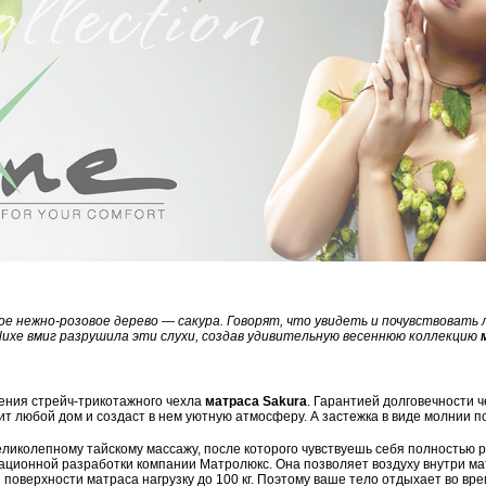
ное нежно-розовое дерево — сакура. Говорят, что увидеть и почувствоват
luxe вмиг разрушила эти слухи, создав удивительную весеннюю коллекцию
вения стрейч-трикотажного чехла
матраса Sakura
. Гарантией долговечности 
любой дом и создаст в нем уютную атмосферу. А застежка в виде молнии по
 великолепному тайскому массажу, после которого чувствуешь себя полностью
ционной разработки компании Матролюкс. Она позволяет воздуху внутри ма
оверхности матраса нагрузку до 100 кг. Поэтому ваше тело отдыхает во врем