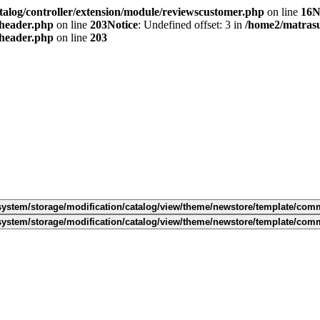
alog/controller/extension/module/reviewscustomer.php
on line
16
N
/header.php
on line
203
Notice
: Undefined offset: 3 in
/home2/matras
/header.php
on line
203
ystem/storage/modification/catalog/view/theme/newstore/template/com
ystem/storage/modification/catalog/view/theme/newstore/template/com