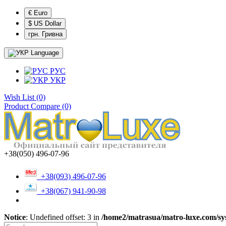
€ Euro
$ US Dollar
грн. Гривна
Language
РУС
УКР
Wish List (0)
Product Compare (0)
+38(050) 496-07-96
+38(093) 496-07-96
+38(067) 941-90-98
Notice
: Undefined offset: 3 in
/home2/matrasua/matro-luxe.com/sys