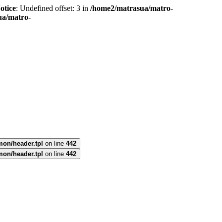
otice
: Undefined offset: 3 in
/home2/matrasua/matro-
ua/matro-
mon/header.tpl
on line
442
mon/header.tpl
on line
442