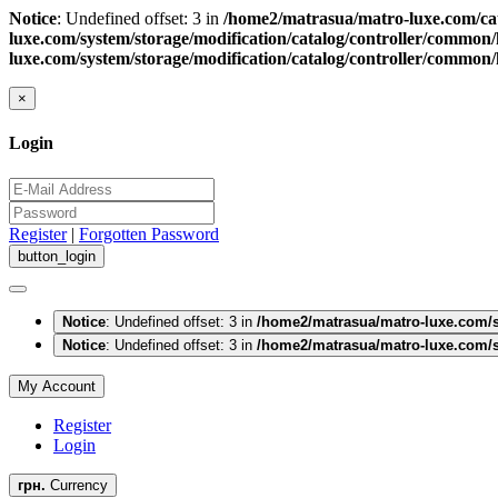
Notice
: Undefined offset: 3 in
/home2/matrasua/matro-luxe.com/cat
luxe.com/system/storage/modification/catalog/controller/common
luxe.com/system/storage/modification/catalog/controller/common
×
Login
Register
|
Forgotten Password
Notice
: Undefined offset: 3 in
/home2/matrasua/matro-luxe.com/s
Notice
: Undefined offset: 3 in
/home2/matrasua/matro-luxe.com/s
My Account
Register
Login
грн.
Currency