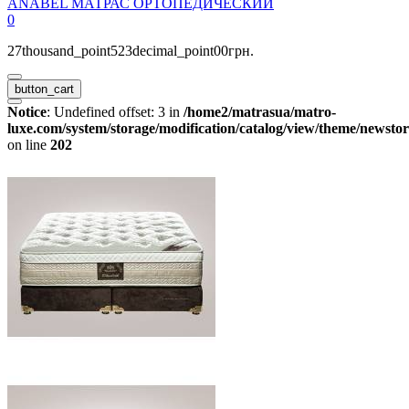
ANABEL МАТРАС ОРТОПЕДИЧЕСКИЙ
0
27thousand_point523decimal_point00грн.
button_cart
Notice
: Undefined offset: 3 in
/home2/matrasua/matro-
luxe.com/system/storage/modification/catalog/view/theme/newstor
on line
202