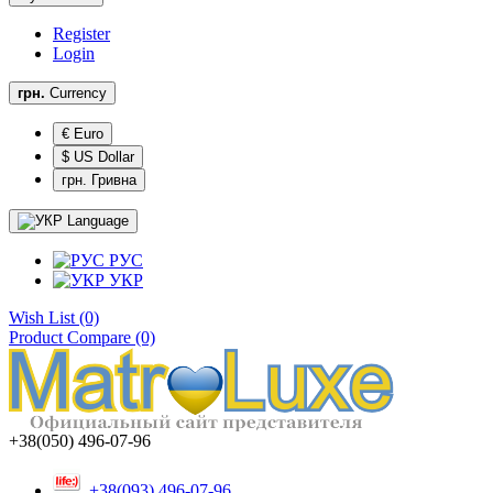
Register
Login
грн.
Currency
€ Euro
$ US Dollar
грн. Гривна
Language
РУС
УКР
Wish List (0)
Product Compare (0)
+38(050) 496-07-96
+38(093) 496-07-96