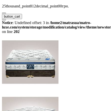
25thousand_point812decimal_point00грн.
button_cart
Notice
: Undefined offset: 3 in
/home2/matrasua/matro-
luxe.com/system/storage/modification/catalog/view/theme/newstor
on line
202