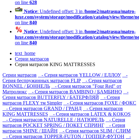
on line
628
Notice
: Undefined offset: 3 in
/home2/matrasua/matro-
luxe.com/system/storage/modification/catalog/view/theme/
on line
840
Notice
: Undefined offset: 3 in
/home2/matrasua/matro-
luxe.com/system/storage/modification/catalog/view/theme/
on line
840
text_home
Серии матрасов
Серия матрасов KING MATTRESSES
Серии матрасов
- Серия матрасов YELLOW / ЕЛЛОУ
-
Серия беспружинных матрасов FLIP
- Серия матрасов
BONNEL / БОННЕЛЬ
- Серия матрасов "Four Red" от
Матролюкс
- Серия матрасов BAMBINO / БАМБИНО
-
Серия матрасов BUTTERFLY / БАТЕРФЛЯЙ
- Серия
матрасов FLEXY тм Simpler
- Серия матрасов FOXE / ФОКС
- Серия матрасов GRAND / ГРАНД
- Серия матрасов
KING MATTRESSES
- Серия матрасов LATEX & KOKOS
- Серия матрасов NATURELLE / НАТЮРЕЛЬ
- Серия
матрасов POCKET SPRING / ПОКЕТ СПРИНГ
- Серия
матрасов SHINE / ШАЙН
- Серия матрасов SLIM / СЛИМ
- Серия матрасов TOPPER-FUTON / ТОППЕР-ФУТОН
-