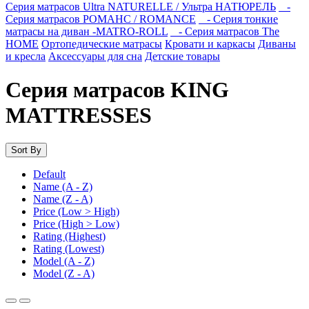
Серия матрасов Ultra NATURELLE / Ультра НАТЮРЕЛЬ
-
Серия матрасов РОМАНС / ROMANCE
- Серия тонкие
матрасы на диван -MATRO-ROLL
- Серия матрасов The
HOME
Ортопедические матрасы
Кровати и каркасы
Диваны
и кресла
Аксессуары для сна
Детские товары
Серия матрасов KING
MATTRESSES
Sort By
Default
Name (A - Z)
Name (Z - A)
Price (Low > High)
Price (High > Low)
Rating (Highest)
Rating (Lowest)
Model (A - Z)
Model (Z - A)