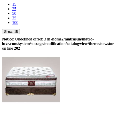
15
25
50
75
100
Show:
15
Notice
: Undefined offset: 3 in
/home2/matrasua/matro-
luxe.com/system/storage/modification/catalog/view/theme/newstor
on line
202