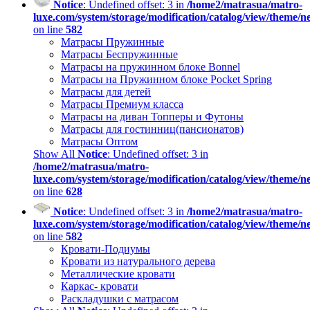
Notice
: Undefined offset: 3 in
/home2/matrasua/matro-
luxe.com/system/storage/modification/catalog/view/theme/
on line
582
Матрасы Пружинные
Матрасы Беспружинные
Матрасы на пружинном блоке Bonnel
Матрасы на Пружинном блоке Pocket Spring
Матрасы для детей
Матрасы Премиум класса
Матрасы на диван Топперы и Футоны
Матрасы для гостинниц(пансионатов)
Матрасы Оптом
Show All
Notice
: Undefined offset: 3 in
/home2/matrasua/matro-
luxe.com/system/storage/modification/catalog/view/theme/
on line
628
Notice
: Undefined offset: 3 in
/home2/matrasua/matro-
luxe.com/system/storage/modification/catalog/view/theme/
on line
582
Кровати-Подиумы
Кровати из натурального дерева
Металлические кровати
Каркас- кровати
Раскладушки с матрасом