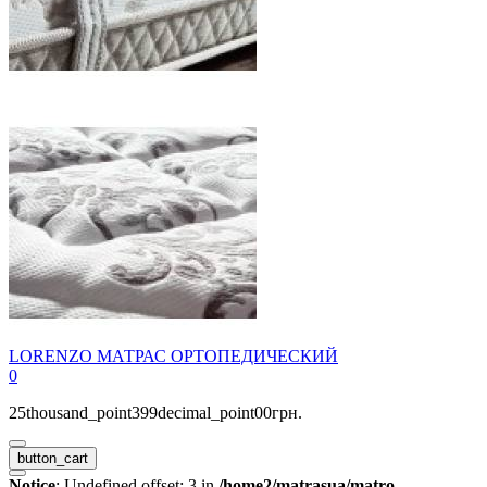
LORENZO МАТРАС ОРТОПЕДИЧЕСКИЙ
0
25thousand_point399decimal_point00грн.
button_cart
Notice
: Undefined offset: 3 in
/home2/matrasua/matro-