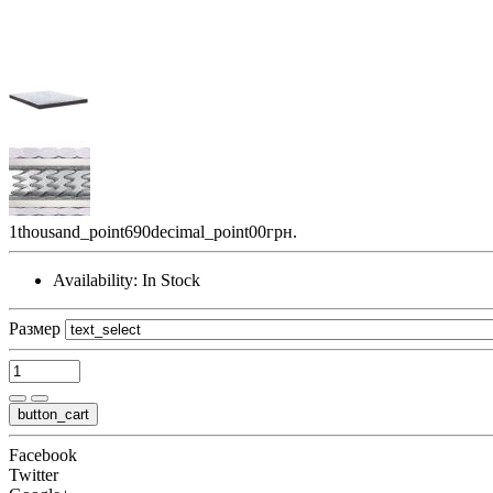
1thousand_point690decimal_point00грн.
Availability:
In Stock
Размер
button_cart
Facebook
Twitter