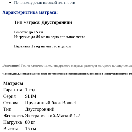
Пенополиуретан высокой плотности
Характеристика матраса:
Тип матраса:
Двусторонний
Высота:
до 1
5
см
Нагрузка:
до 80 кг
на одно спальное место
Гарантия 1 год
на матрас в целом
Внимание!
Расчет стоимости нестандартного матраса, размеры которого по ширине ме
*Производитель оставляет за собой право без уведомления потребителя вносить изменения в конструкцию изделий д
Матрасы
Гарантия
1 год
Серия
SLIM
Основа
Пружинный блок Bonnel
Тип
Двусторонний
Жесткость
Экстра мягкий-Мягкий 1-2
Нагрузка
80 кг
Высота
15 см