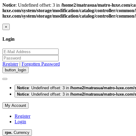
Notice
: Undefined offset: 3 in
/home2/matrasua/matro-luxe.com/cat
luxe.com/system/storage/modification/catalog/controller/common
luxe.com/system/storage/modification/catalog/controller/common
×
Login
Register
|
Forgotten Password
Notice
: Undefined offset: 3 in
/home2/matrasua/matro-luxe.com/s
Notice
: Undefined offset: 3 in
/home2/matrasua/matro-luxe.com/s
My Account
Register
Login
грн.
Currency