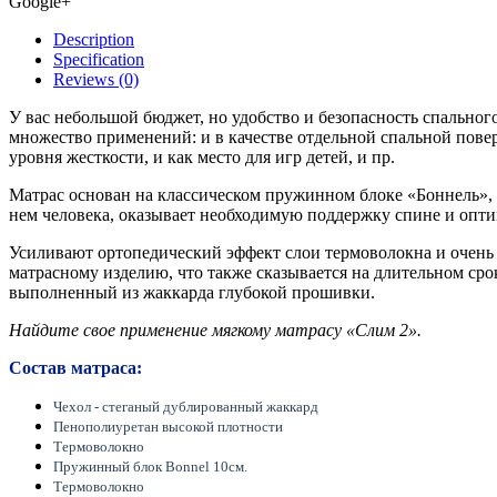
Google+
Description
Specification
Reviews (0)
У вас небольшой бюджет, но удобство и безопасность спально
множество применений: и в качестве отдельной спальной пове
уровня жесткости, и как место для игр детей, и пр.
Матрас основан на классическом пружинном блоке «Боннель»,
нем человека, оказывает необходимую поддержку спине и оптим
Усиливают ортопедический эффект слои термоволокна и очень
матрасному изделию, что также сказывается на длительном ср
выполненный из жаккарда глубокой прошивки.
Найдите свое применение мягкому матрасу «Слим 2».
Состав матраса:
Чехол - стеганый дублированный жаккард
Пенополиуретан высокой плотности
Термоволокно
Пружинный блок Bonnel
10см.
Т
ермоволокно