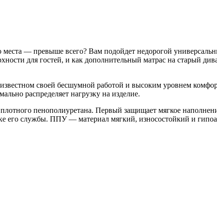
го места — превыше всего? Вам подойдет недорогой универсаль
рхности для гостей, и как дополнительный матрас на старый ди
 известном своей бесшумной работой и высоким уровнем комфорт
ально распределяет нагрузку на изделие.
 плотного пенополиуретана. Первый защищает мягкое наполнени
оке его службы. ППУ — материал мягкий, износостойкий и гипо