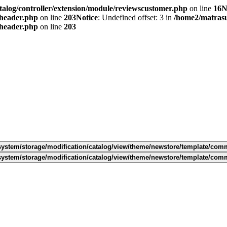
alog/controller/extension/module/reviewscustomer.php
on line
16
N
/header.php
on line
203
Notice
: Undefined offset: 3 in
/home2/matras
/header.php
on line
203
ystem/storage/modification/catalog/view/theme/newstore/template/com
ystem/storage/modification/catalog/view/theme/newstore/template/com