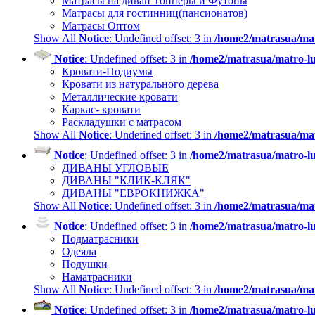
Матрасы на диван Топперы и Футоны
Матрасы для гостинниц(пансионатов)
Матрасы Оптом
Show All
Notice
: Undefined offset: 3 in
/home2/matrasua/mat
Notice
: Undefined offset: 3 in
/home2/matrasua/matro-lu
Кровати-Подиумы
Кровати из натурального дерева
Металлические кровати
Каркас- кровати
Раскладушки с матрасом
Show All
Notice
: Undefined offset: 3 in
/home2/matrasua/mat
Notice
: Undefined offset: 3 in
/home2/matrasua/matro-lu
ДИВАНЫ УГЛОВЫЕ
ДИВАНЫ "КЛИК-КЛЯК"
ДИВАНЫ "ЕВРОКНИЖКА"
Show All
Notice
: Undefined offset: 3 in
/home2/matrasua/mat
Notice
: Undefined offset: 3 in
/home2/matrasua/matro-lu
Подматрасники
Одеяла
Подушки
Наматрасники
Show All
Notice
: Undefined offset: 3 in
/home2/matrasua/mat
Notice
: Undefined offset: 3 in
/home2/matrasua/matro-lu