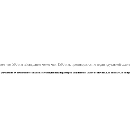
нее чем 500 мм и/или длине менее чем 1500 мм, производится по индивидуальной схеме
ля улучшения их технологических и эксплуатационных параметров. Вид изделий может незначительно отличаться от пр