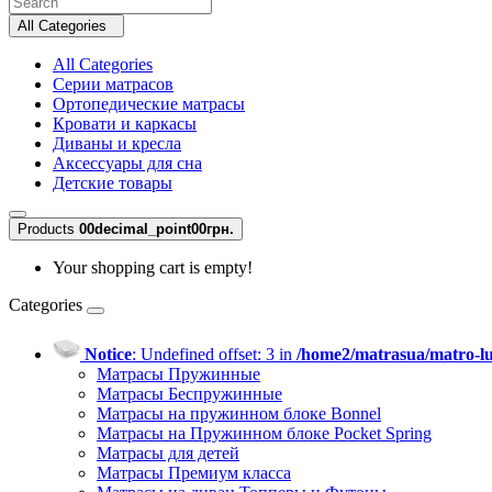
All Categories
All Categories
Серии матрасов
Ортопедические матрасы
Кровати и каркасы
Диваны и кресла
Аксессуары для сна
Детские товары
Products
0
0decimal_point00грн.
Your shopping cart is empty!
Categories
Notice
: Undefined offset: 3 in
/home2/matrasua/matro-lu
Матрасы Пружинные
Матрасы Беспружинные
Матрасы на пружинном блоке Bonnel
Матрасы на Пружинном блоке Pocket Spring
Матрасы для детей
Матрасы Премиум класса