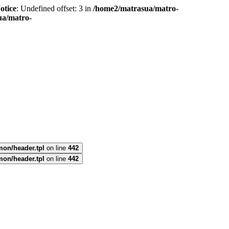
otice
: Undefined offset: 3 in
/home2/matrasua/matro-
ua/matro-
mon/header.tpl
on line
442
mon/header.tpl
on line
442