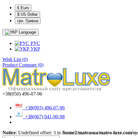
€ Euro
$ US Dollar
грн. Гривна
Language
РУС
УКР
Wish List (0)
Product Compare (0)
+38(050) 496-07-96
+38(093) 496-07-96
+38(067) 941-90-98
Notice
: Undefined offset: 3 in
/home2/matrasua/matro-luxe.com/sys